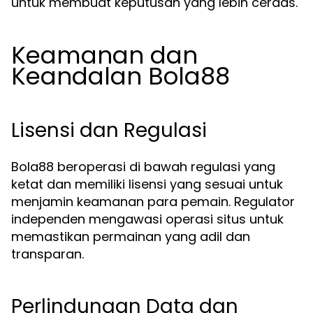
untuk membuat keputusan yang lebih cerdas.
Keamanan dan
Keandalan Bola88
Lisensi dan Regulasi
Bola88 beroperasi di bawah regulasi yang
ketat dan memiliki lisensi yang sesuai untuk
menjamin keamanan para pemain. Regulator
independen mengawasi operasi situs untuk
memastikan permainan yang adil dan
transparan.
Perlindungan Data dan