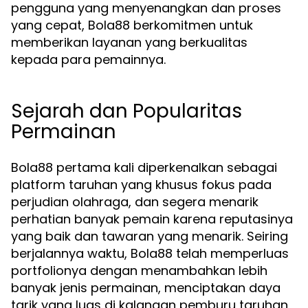
pengguna yang menyenangkan dan proses
yang cepat, Bola88 berkomitmen untuk
memberikan layanan yang berkualitas
kepada para pemainnya.
Sejarah dan Popularitas
Permainan
Bola88 pertama kali diperkenalkan sebagai
platform taruhan yang khusus fokus pada
perjudian olahraga, dan segera menarik
perhatian banyak pemain karena reputasinya
yang baik dan tawaran yang menarik. Seiring
berjalannya waktu, Bola88 telah memperluas
portfolionya dengan menambahkan lebih
banyak jenis permainan, menciptakan daya
tarik yang luas di kalangan pemburu taruhan