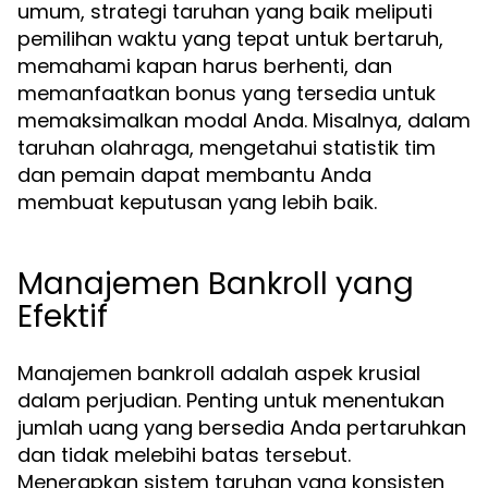
umum, strategi taruhan yang baik meliputi
pemilihan waktu yang tepat untuk bertaruh,
memahami kapan harus berhenti, dan
memanfaatkan bonus yang tersedia untuk
memaksimalkan modal Anda. Misalnya, dalam
taruhan olahraga, mengetahui statistik tim
dan pemain dapat membantu Anda
membuat keputusan yang lebih baik.
Manajemen Bankroll yang
Efektif
Manajemen bankroll adalah aspek krusial
dalam perjudian. Penting untuk menentukan
jumlah uang yang bersedia Anda pertaruhkan
dan tidak melebihi batas tersebut.
Menerapkan sistem taruhan yang konsisten